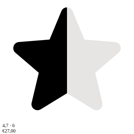
4,7
·
6
€27,00