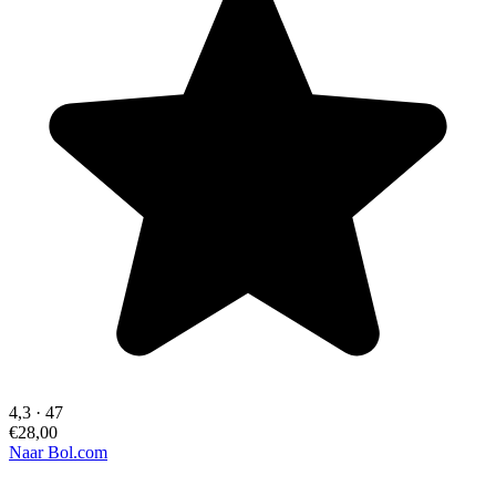
4,3
·
47
€28,00
Naar Bol.com