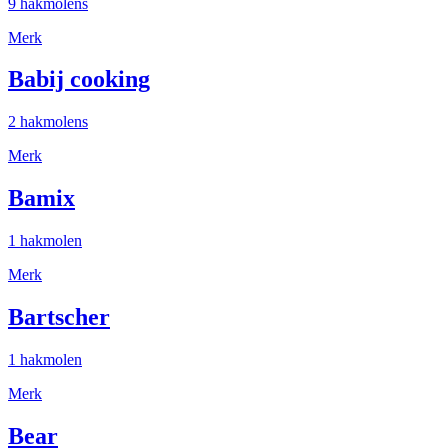
9 hakmolens
Merk
Babij cooking
2 hakmolens
Merk
Bamix
1 hakmolen
Merk
Bartscher
1 hakmolen
Merk
Bear