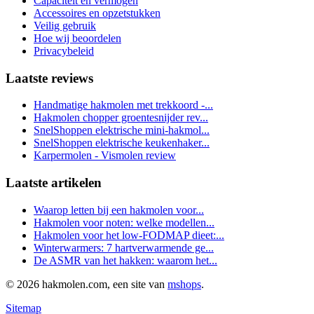
Capaciteit en vermogen
Accessoires en opzetstukken
Veilig gebruik
Hoe wij beoordelen
Privacybeleid
Laatste reviews
Handmatige hakmolen met trekkoord -...
Hakmolen chopper groentesnijder rev...
SnelShoppen elektrische mini-hakmol...
SnelShoppen elektrische keukenhaker...
Karpermolen - Vismolen review
Laatste artikelen
Waarop letten bij een hakmolen voor...
Hakmolen voor noten: welke modellen...
Hakmolen voor het low-FODMAP dieet:...
Winterwarmers: 7 hartverwarmende ge...
De ASMR van het hakken: waarom het...
© 2026 hakmolen.com, een site van
mshops
.
Sitemap