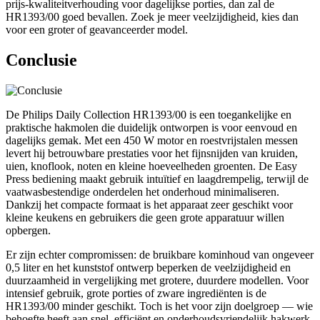
prijs-kwaliteitverhouding voor dagelijkse porties, dan zal de
HR1393/00 goed bevallen. Zoek je meer veelzijdigheid, kies dan
voor een groter of geavanceerder model.
Conclusie
De Philips Daily Collection HR1393/00 is een toegankelijke en
praktische hakmolen die duidelijk ontworpen is voor eenvoud en
dagelijks gemak. Met een 450 W motor en roestvrijstalen messen
levert hij betrouwbare prestaties voor het fijnsnijden van kruiden,
uien, knoflook, noten en kleine hoeveelheden groenten. De Easy
Press bediening maakt gebruik intuïtief en laagdrempelig, terwijl de
vaatwasbestendige onderdelen het onderhoud minimaliseren.
Dankzij het compacte formaat is het apparaat zeer geschikt voor
kleine keukens en gebruikers die geen grote apparatuur willen
opbergen.
Er zijn echter compromissen: de bruikbare kominhoud van ongeveer
0,5 liter en het kunststof ontwerp beperken de veelzijdigheid en
duurzaamheid in vergelijking met grotere, duurdere modellen. Voor
intensief gebruik, grote porties of zware ingrediënten is de
HR1393/00 minder geschikt. Toch is het voor zijn doelgroep — wie
behoefte heeft aan snel, efficiënt en onderhoudsvriendelijk hakwerk