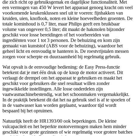
die zich richt op gebruiksgemak en dagelijkse functionaliteit. Met
een vermogen van 450 W levert het apparaat genoeg kracht om veel
voorkomende keukenklussen snel uit te voeren: fijnhakken van
kruiden, uien, knoflook, noten en kleine hoeveelheden groenten. De
totale kominhoud is 0,7 liter, maar Philips geeft een bruikbaar
volume van ongeveer 0,5 liter; dit maakt de hakmolen bijzonder
geschikt voor losse bereidingen of het voorbereiden van
ingrediënten voor 1 tot 3 personen. De behuizing en kom zijn
gemaakt van kunststof (ABS voor de behuizing), waardoor het
geheel licht en eenvoudig te hanteren is. De roestvrijstalen messen
zorgen voor scherpte en duurzaamheid bij regelmatig gebruik.
Wat opvalt is de eenvoudige bediening: de Easy Press-functie
betekent dat je met één druk op de knop de motor activeert. Dit
verlaagt de drempel om het apparaat te gebruiken en maakt het
geschikt voor gebruikers die snel resultaat willen zonder
ingewikkelde instellingen. Alle losse onderdelen zijn
vaatwasmachinebestendig, wat het schoonmaken vergemakkelijkt.
In de praktijk betekent dit dat het na gebruik snel is af te spoelen of
in de vaatwasser kan worden geplaatst, waardoor tijd wordt
bespaard bij het opruimen.
Natuurlijk heeft de HR1393/00 ook beperkingen. De kleine
vulcapaciteit en het beperkte motorvermogen maken hem minder
geschikt voor grote gezinnen of wie regelmatig voor grotere batches