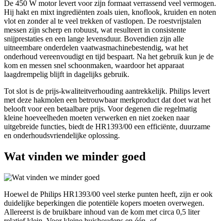
De 450 W motor levert voor zijn formaat verrassend veel vermogen.
Hij hakt en mixt ingrediënten zoals uien, knoflook, kruiden en noten
vlot en zonder al te veel trekken of vastlopen. De roestvrijstalen
messen zijn scherp en robuust, wat resulteert in consistente
snijprestaties en een lange levensduur. Bovendien zijn alle
uitneembare onderdelen vaatwasmachinebestendig, wat het
onderhoud vereenvoudigt en tijd bespaart. Na het gebruik kun je de
kom en messen snel schoonmaken, waardoor het apparaat
laagdrempelig blijft in dagelijks gebruik.
Tot slot is de prijs-kwaliteitverhouding aantrekkelijk. Philips levert
met deze hakmolen een betrouwbaar merkproduct dat doet wat het
belooft voor een betaalbare prijs. Voor degenen die regelmatig
kleine hoeveelheden moeten verwerken en niet zoeken naar
uitgebreide functies, biedt de HR1393/00 een efficiënte, duurzame
en onderhoudsvriendelijke oplossing.
Wat vinden we minder goed
Hoewel de Philips HR1393/00 veel sterke punten heeft, zijn er ook
duidelijke beperkingen die potentiële kopers moeten overwegen.
Allereerst is de bruikbare inhoud van de kom met circa 0,5 liter
relatief klein. Voor kleine huishoudens en één- of