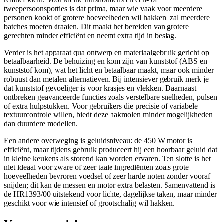
tweepersoonsporties is dat prima, maar wie vaak voor meerdere
personen kookt of grotere hoeveelheden wil hakken, zal meerdere
batches moeten draaien. Dit maakt het bereiden van grotere
gerechten minder efficiënt en neemt extra tijd in beslag.
Verder is het apparaat qua ontwerp en materiaalgebruik gericht op
betaalbaarheid. De behuizing en kom zijn van kunststof (ABS en
kunststof kom), wat het licht en betaalbaar maakt, maar ook minder
robuust dan metalen alternatieven. Bij intensiever gebruik merk je
dat kunststof gevoeliger is voor krasjes en vlekken. Daarnaast
ontbreken geavanceerde functies zoals verstelbare snelheden, pulsen
of extra hulpstukken. Voor gebruikers die precisie of variabele
textuurcontrole willen, biedt deze hakmolen minder mogelijkheden
dan duurdere modellen.
Een andere overweging is geluidsniveau: de 450 W motor is
efficiënt, maar tijdens gebruik produceert hij een hoorbaar geluid dat
in kleine keukens als storend kan worden ervaren. Ten slotte is het
niet ideaal voor zware of zeer taaie ingrediënten zoals grote
hoeveelheden bevroren voedsel of zeer harde noten zonder vooraf
snijden; dit kan de messen en motor extra belasten. Samenvattend is
de HR1393/00 uitstekend voor lichte, dagelijkse taken, maar minder
geschikt voor wie intensief of grootschalig wil hakken.