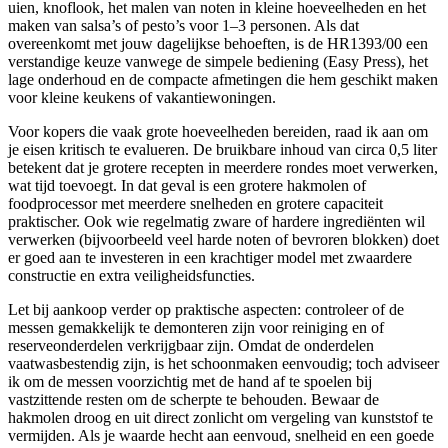
uien, knoflook, het malen van noten in kleine hoeveelheden en het
maken van salsa’s of pesto’s voor 1–3 personen. Als dat
overeenkomt met jouw dagelijkse behoeften, is de HR1393/00 een
verstandige keuze vanwege de simpele bediening (Easy Press), het
lage onderhoud en de compacte afmetingen die hem geschikt maken
voor kleine keukens of vakantiewoningen.
Voor kopers die vaak grote hoeveelheden bereiden, raad ik aan om
je eisen kritisch te evalueren. De bruikbare inhoud van circa 0,5 liter
betekent dat je grotere recepten in meerdere rondes moet verwerken,
wat tijd toevoegt. In dat geval is een grotere hakmolen of
foodprocessor met meerdere snelheden en grotere capaciteit
praktischer. Ook wie regelmatig zware of hardere ingrediënten wil
verwerken (bijvoorbeeld veel harde noten of bevroren blokken) doet
er goed aan te investeren in een krachtiger model met zwaardere
constructie en extra veiligheidsfuncties.
Let bij aankoop verder op praktische aspecten: controleer of de
messen gemakkelijk te demonteren zijn voor reiniging en of
reserveonderdelen verkrijgbaar zijn. Omdat de onderdelen
vaatwasbestendig zijn, is het schoonmaken eenvoudig; toch adviseer
ik om de messen voorzichtig met de hand af te spoelen bij
vastzittende resten om de scherpte te behouden. Bewaar de
hakmolen droog en uit direct zonlicht om vergeling van kunststof te
vermijden. Als je waarde hecht aan eenvoud, snelheid en een goede