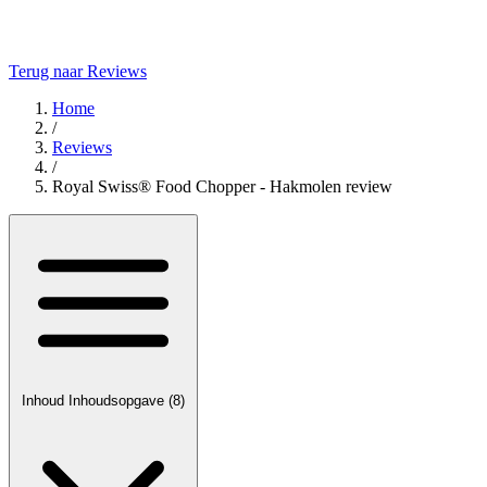
Terug naar Reviews
Home
/
Reviews
/
Royal Swiss® Food Chopper - Hakmolen review
Inhoud
Inhoudsopgave
(8)