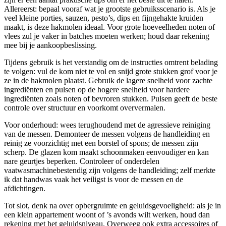
Allereerst: bepaal vooraf wat je grootste gebruiksscenario is. Als je
veel kleine porties, sauzen, pesto’s, dips en fijngehakte kruiden
maakt, is deze hakmolen ideaal. Voor grote hoeveelheden noten of
vlees zul je vaker in batches moeten werken; houd daar rekening
mee bij je aankoopbeslissing.
Tijdens gebruik is het verstandig om de instructies omtrent belading
te volgen: vul de kom niet te vol en snijd grote stukken grof voor je
ze in de hakmolen plaatst. Gebruik de lagere snelheid voor zachte
ingrediënten en pulsen op de hogere snelheid voor hardere
ingrediënten zoals noten of bevroren stukken. Pulsen geeft de beste
controle over structuur en voorkomt oververmalen.
Voor onderhoud: wees terughoudend met de agressieve reiniging
van de messen. Demonteer de messen volgens de handleiding en
reinig ze voorzichtig met een borstel of spons; de messen zijn
scherp. De glazen kom maakt schoonmaken eenvoudiger en kan
nare geurtjes beperken. Controleer of onderdelen
vaatwasmachinebestendig zijn volgens de handleiding; zelf merkte
ik dat handwas vaak het veiligst is voor de messen en de
afdichtingen.
Tot slot, denk na over opbergruimte en geluidsgevoeligheid: als je in
een klein appartement woont of ’s avonds wilt werken, houd dan
rekening met het geluidsniveau. Overweeg ook extra accessoires of