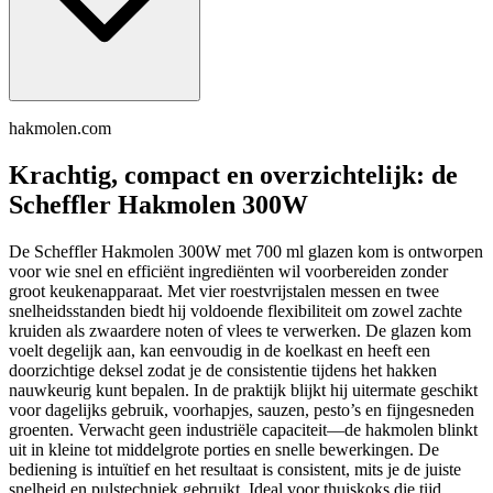
hakmolen.com
Krachtig, compact en overzichtelijk: de
Scheffler Hakmolen 300W
De Scheffler Hakmolen 300W met 700 ml glazen kom is ontworpen
voor wie snel en efficiënt ingrediënten wil voorbereiden zonder
groot keukenapparaat. Met vier roestvrijstalen messen en twee
snelheidsstanden biedt hij voldoende flexibiliteit om zowel zachte
kruiden als zwaardere noten of vlees te verwerken. De glazen kom
voelt degelijk aan, kan eenvoudig in de koelkast en heeft een
doorzichtige deksel zodat je de consistentie tijdens het hakken
nauwkeurig kunt bepalen. In de praktijk blijkt hij uitermate geschikt
voor dagelijks gebruik, voorhapjes, sauzen, pesto’s en fijngesneden
groenten. Verwacht geen industriële capaciteit—de hakmolen blinkt
uit in kleine tot middelgrote porties en snelle bewerkingen. De
bediening is intuïtief en het resultaat is consistent, mits je de juiste
snelheid en pulstechniek gebruikt. Ideal voor thuiskoks die tijd