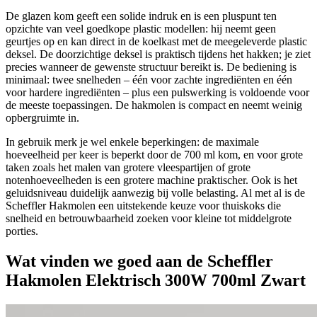
De glazen kom geeft een solide indruk en is een pluspunt ten
opzichte van veel goedkope plastic modellen: hij neemt geen
geurtjes op en kan direct in de koelkast met de meegeleverde plastic
deksel. De doorzichtige deksel is praktisch tijdens het hakken; je ziet
precies wanneer de gewenste structuur bereikt is. De bediening is
minimaal: twee snelheden – één voor zachte ingrediënten en één
voor hardere ingrediënten – plus een pulswerking is voldoende voor
de meeste toepassingen. De hakmolen is compact en neemt weinig
opbergruimte in.
In gebruik merk je wel enkele beperkingen: de maximale
hoeveelheid per keer is beperkt door de 700 ml kom, en voor grote
taken zoals het malen van grotere vleespartijen of grote
notenhoeveelheden is een grotere machine praktischer. Ook is het
geluidsniveau duidelijk aanwezig bij volle belasting. Al met al is de
Scheffler Hakmolen een uitstekende keuze voor thuiskoks die
snelheid en betrouwbaarheid zoeken voor kleine tot middelgrote
porties.
Wat vinden we goed aan de Scheffler
Hakmolen Elektrisch 300W 700ml Zwart