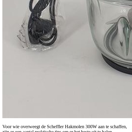
Voor wie overweegt de Scheffler Hakmolen 300W aan te schaffen,
zijn er een aantal praktische tips om er het beste uit te halen.